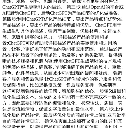
用途、规格、材料、包装内容等。 确保你有足够的材料让
ChatGPT产生更吸引人的描述。 第三步:通过OpenAI的平台或
API启动ChatGPT，启动ChatGPT为产品细节的优化做准备。
第四步:利用ChatGPT优化产品细节，突出产品特点和优势:在
产品描述中，突出你产品的独特特点和优势。 ChatGPT用于
生成生动具体的描述，强调产品创新、优质材料、先进技术
等。来吸引顾客的注意力。 详细描述产品的使用和场
景:ChatGPT可以帮助您详细描述产品的实际使用和适用场
景，让客户更好地了解产品的功能和应用范围。 通过描述产
品在不同场景下的使用场景，激发客户的购买欲望。 提供清
晰的技术规格和包装内容:使用ChatGPT生成清晰的技术规格
和包装内容描述，确保客户能够准确了解产品的尺寸、重量、
颜色、配件等信息，从而减少可能出现的疑问和疑虑。 强调
客户服务和售后保障:让ChatGPT帮你强调你的客户服务和售
后保障措施，比如退换货政策，售后服务支持，保修期等。
这样可以增强顾客的信任感，增加购买的信心。 步骤5:编辑和
优化生成的文本。生成的文本可能有一些不完善或不一致的地
方，因此需要进行适当的编辑和优化。 检查语法、逻辑、表
达是否流畅清晰，保证文字质量达到最佳水平。 第六步:上传
优化后的产品详情。最后将优化后的商品详情上传到亚马逊平
台的商品详情页面。 确保在页面上添加有吸引力的图片和其
他视觉元素，以增强产品页面的吸引力和可信度。 通过以上