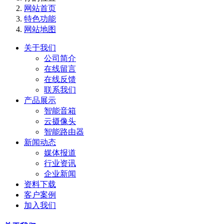
网站首页
特色功能
网站地图
关于我们
公司简介
在线留言
在线反馈
联系我们
产品展示
智能音箱
云摄像头
智能路由器
新闻动态
媒体报道
行业资讯
企业新闻
资料下载
客户案例
加入我们