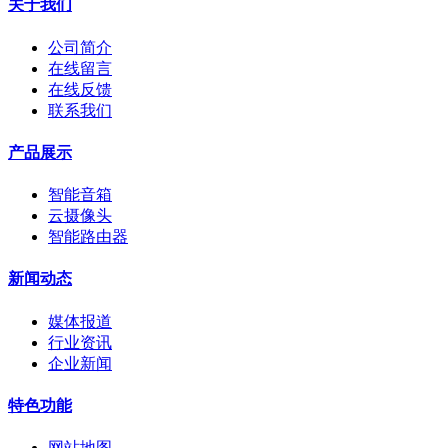
关于我们
公司简介
在线留言
在线反馈
联系我们
产品展示
智能音箱
云摄像头
智能路由器
新闻动态
媒体报道
行业资讯
企业新闻
特色功能
网站地图