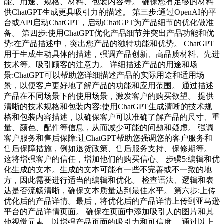
能、用途、规格、材料、包装内容等。 确保您有足够的材料
供ChatGPT生成更具吸引力的描述。 第三步:通过OpenAI的平
台或API启动ChatGPT，启动ChatGPT为产品细节的优化做准
备。 第四步:使用ChatGPT优化产品细节并突出产品功能和优
势:在产品描述中，突出您产品的独特功能和优势。 ChatGPT
用于生成生动具体的描述，强调产品创新、高品质材料、先进
技术等。吸引顾客的注意力。 详细描述产品的用途和场
景:ChatGPT可以帮助您详细描述产品的实际用途和适用场
景，以便客户更好地了解产品的功能和应用范围。 通过描述
产品在不同场景下的使用场景，激发客户的购买欲望。 提供
清晰的技术规格和包装内容:使用ChatGPT生成清晰的技术规
格和包装内容描述，以确保客户可以准确了解产品的尺寸、重
量、颜色、配件等信息，从而减少可能的问题和疑虑。 强调
客户服务和售后保障:让ChatGPT帮助您强调您的客户服务和
售后保障措施，例如退货政策、售后服务支持、保修期等。
这将增强客户的信任，增加他们的购买信心。 步骤5:编辑和优
化生成的文本。生成的文本可能有一些不完善或不一致的地
方，因此需要进行适当的编辑和优化。 检查语法、逻辑和表
达是否流畅清晰，确保文本质量达到最佳水平。 第六步:上传
优化后的产品详情。最后，将优化后的产品详情上传到亚马逊
平台的产品详情页面。 确保在页面中添加吸引人的图片和其
他视觉元素，以增强产品页面的吸引力和可信度。 通过以上