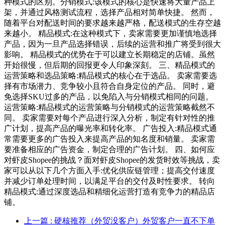
种模式的区别。分销模式:该模式的核心是快速将大量产品上
架，并通过风格测试流程，选择产品相对简单快捷。 然而，
随着平台对配送时间的要求越来越严格，配送模式的生存空越
来越小。 精品模式:在这种模式下，卖家需要更加谨慎地选择
产品，因为一旦产品选择错误，后续的运营和推广将受到很大
影响。 精品模式的优势在于可以建立长期稳定的店铺。虽然
开始很慢，但后期的回报更令人印象深刻。 三、精品模式的
运营策略和选品策略:精品模式的核心在于选品。 卖家需要选
择有市场潜力、竞争较小且符合自身定位的产品。 同时，避
免选择SKU过多的产品，以免陷入与分销模式相同的问题。
运营策略:精品模式的运营策略与分销模式的运营策略截然不
同。 卖家需要对每个产品进行深入分析，制定有针对性的推
广计划，提高产品的曝光率和转化率。 广告投入:精品模式通
常需要更多的广告投入来提高产品的知名度和销量。 卖家需
要准备相应的广告资金，制定合理的广告计划。 四、如何应
对虾皮Shopee的挑战？面对虾皮Shopee的发货时效等挑战，卖
家可以从以下几个方面入手:优化供应链管理；提高交付速度
并减少订单处理时间，以满足平台的交付及时性要求。 转向
精品模式:通过深度选品和精细化运营打造有竞争力的精品店
铺。
上一篇
: 硬核推荐（外贸没客户）外贸客户一直不下单