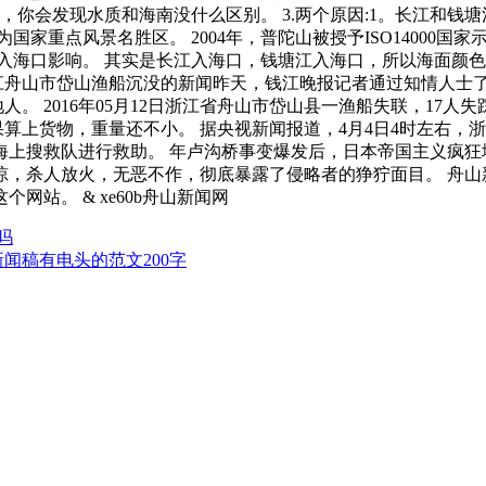
，你会发现水质和海南没什么区别。 3.两个原因:1。长江和钱塘
为国家重点风景名胜区。 2004年，普陀山被授予ISO14000国
长江入海口影响。 其实是长江入海口，钱塘江入海口，所以海面颜
日浙江舟山市岱山渔船沉没的新闻昨天，钱江晚报记者通过知情人士了
 2016年05月12日浙江省舟山市岱山县一渔船失联，17人失踪
如果算上货物，重量还不小。 据央视新闻报道，4月4日4时左右
上搜救队进行救助。 年卢沟桥事变爆发后，日本帝国主义疯狂
，杀人放火，无恶不作，彻底暴露了侵略者的狰狞面目。 舟山新
站。 & xe60b舟山新闻网
吗
新闻稿有电头的范文200字