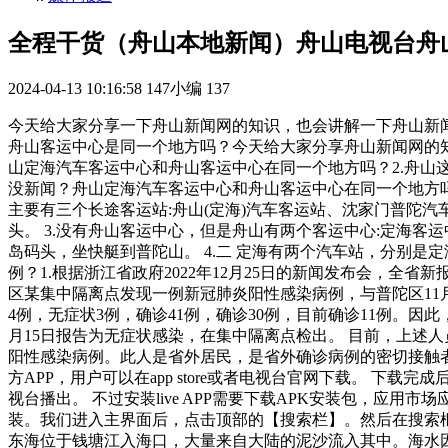
全程干货（舟山本地新闻）舟山电视台舟
2024-04-13 10:16:58
147小编
137
今天给大家分享一下舟山新闻网的知识，也会讲解一下舟山新闻
舟山客运中心是同一个地方吗？今天给大家分享舟山新闻网的知
山定海汽车客运中心和舟山客运中心在同一个地方吗？2.舟山这三
没新闻？舟山定海汽车客运中心和舟山客运中心在同一个地方吗？
主要有三个长途客运站:舟山(定海)汽车客运站、沈家门普陀
头。 3.没有舟山客运中心，但是舟山有两个客运中心:定海客
岛码头，坐快艇到普陀山。 4.二 定海有两个汽车站，分别是
例？1.根据浙江省政府2022年12月25日的新闻发布会，全省
区某集中隔离点发现一例新冠肺炎阳性感染病例，与普陀区11月2
4例，无症状3例，确诊41例，确诊30例，目前确诊11例。因此
月15日报告为无症状感染，在集中隔离点检出。 目前，上述人
阳性感染病例。此人是省外居民，是省外确诊病例的密切接触者
方APP，用户可以在app store或者电视台官网下载。 
视台播出。 不过安装live APP需要下载APK安装包，应用
装。我们进入主界面后，点击顶部的【搜索栏】。然后在搜索框
东海位于钱塘江入海口，大量来自大陆的泥沙流入其中。海水因