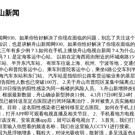
山新闻
网930。如果你恰好解决了你现在面临的问题，别忘了关注这个
识，也是讲解舟山新闻网930。如果你恰好解决了你现在面临的
年有多少例？3.如何在手机上播放舟山电视台新闻？4.为什么舟山
1. 是定海客运中心站。 以前在定海西苑街附近的环城南路15号
汽车站、半升东汽车站。 有班车往返上海、杭州、宁波等地，交
运中心和普陀客运中心。乘车到普陀客运中心，乘坐6路公交车到
定海汽车东站和东门站。 汽车站是指组织公路客货运输业务的基
新报告阳性人数也已突破100万。 2.关于舟山市普陀区某集中隔离点
0日报告的阳性感染为同一栋楼的风险人员。 3.舟山新增肺炎病例1
，根据最新数据，舟山确诊新型肺炎11例。 4.3月17日0时至2
员已被转送至定点医院进行闭环隔离治疗，并对被查人员实施相应控制
。目前，这名阳性感染者已被转移至定点医院。 如何在手机上播
下载完成后，打开APP即可观看电视直播及相关节目。 2、手机看地
市场应该没有。安装直播app后，就可以看电视台了。 3.首先，
里输入你想看的频道名称，我们在这里输入CCTV1进行搜索。
为悬浮物增多，颗粒大，对绿光吸收弱，散射强，多呈浅蓝色或