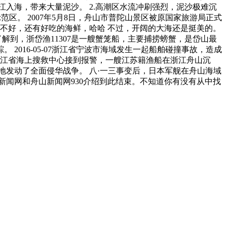
江入海，带来大量泥沙。 2.高潮区水流冲刷强烈，泥沙极难沉
家示范区。 2007年5月8日，舟山市普陀山景区被原国家旅游局正式
色不好，还有好吃的海鲜，哈哈 不过，开阔的大海还是挺美的。
解到，浙岱渔11307是一艘蟹笼船，主要捕捞螃蟹，是岱山最
。 2016-05-07浙江省宁波市海域发生一起船舶碰撞事故，造成
，浙江省海上搜救中心接到报警，一艘江苏籍渔船在浙江舟山沉
地发动了全面侵华战争。 八·一三事变后，日本军舰在舟山海域
闻网和舟山新闻网930介绍到此结束。不知道你有没有从中找