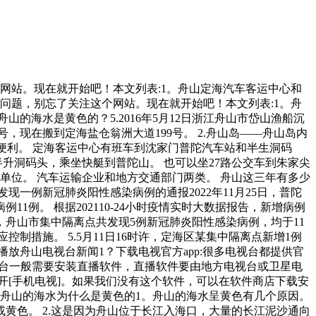
网站。现在就开始吧！本文列表:1。舟山定海汽车客运中心和
问题，别忘了关注这个网站。现在就开始吧！本文列表:1。舟
的海水是黄色的？5.2016年5月12日浙江舟山市岱山渔船沉
，现在搬到定海盐仓翁洲大道199号。 2.舟山岛——舟山岛内
通便利。 定海客运中心有班车到沈家门普陀汽车站和半生洞码
半升洞码头，乘坐快艇到普陀山。 也可以坐27路公交车到朱家尖
层单位。 汽车运输企业和地方交通部门两类。 舟山这三年有多少
发现一例新冠肺炎阳性感染病例的通报2022年11月25日，普陀
1例。 根据202110-24小时疫情实时大数据报告，新增病例
4时，舟山市集中隔离点共发现5例新冠肺炎阳性感染病例，均于11
措施。 5.5月11日16时许，定海区某集中隔离点新增1例
放舟山电视台新闻1？下载电视官方app:很多电视台都提供官
方电视台一般需要安装直播软件，直播软件要由地方电视台或卫星电
我们打开[手机电视]。如果我们没有这个软件，可以在软件商店下载安
 舟山的海水为什么是黄色的1。舟山的海水呈黄色有几个原因。
黄色。 2.这是因为舟山位于长江入海口，大量的长江泥沙通向