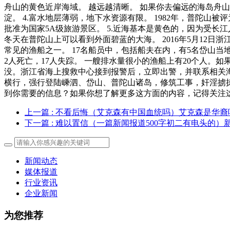
舟山的黄色近岸海域。 越远越清晰。 如果你去偏远的海岛舟山
淀。 4.富水地层薄弱，地下水资源有限。 1982年，普陀山被评
批准为国家5A级旅游景区。 5.近海基本是黄色的，因为受
冬天在普陀山上可以看到外面碧蓝的大海。 2016年5月12
常见的渔船之一。 17名船员中，包括船夫在内，有5名岱山当地人。
2人死亡，17人失踪。 一艘排水量很小的渔船上有20个人。
没。浙江省海上搜救中心接到报警后，立即出警，并联系相关海
横行，强行登陆嵊泗、岱山、普陀山诸岛，修筑工事，奸淫掳掠
到你需要的信息？如果你想了解更多这方面的内容，记得关注这个网
上一篇
: 不看后悔（艾克森有中国血统吗）艾克森是华裔
下一篇
: 难以置信（一篇新闻报道500字初二有电头的）
新闻动态
媒体报道
行业资讯
企业新闻
为您推荐