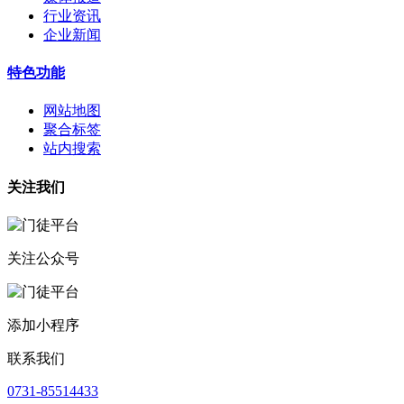
行业资讯
企业新闻
特色功能
网站地图
聚合标签
站内搜索
关注我们
关注公众号
添加小程序
联系我们
0731-85514433