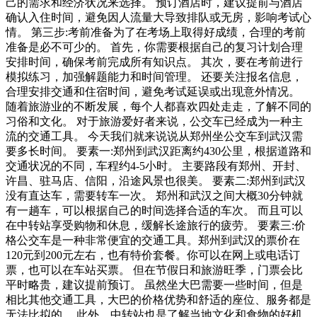
己的需求和经济状况来选择。 预订酒店时，建议提前与酒店
确认入住时间，避免因人流量大导致排队或无房，影响考试心
情。 第三步:考前准备为了在考场上取得好成绩，合理的考前
准备是必不可少的。 首先，你需要根据自己的复习计划合理
安排时间，确保考前完成所有知识点。 其次，要在考前进行
模拟练习，加强解题能力和时间管理。 还要关注报名信息，
合理安排交通和住宿时间，避免考试延误或出现意外情况。
随着旅游业的不断发展，每个人都喜欢四处走走，了解不同的
习俗和文化。 对于旅游爱好者来说，公交车已经成为一种主
流的交通工具。 今天我们就来说说从郑州坐公交车到武汉需
要多长时间。 要素一:郑州到武汉距离约430公里，根据道路和
交通状况的不同，车程约4-5小时。 主要路段有郑州、开封、
许昌、驻马店、信阳，沿途风景也很美。 要素二:郑州到武汉
没有直达车，需要转车一次。 郑州和武汉之间大概30分钟就
有一趟车，可以根据自己的时间选择合适的车次。 而且可以
在中转站享受购物和休息，缓解长途旅行的疲劳。 要素三:价
格公交车是一种非常便宜的交通工具。郑州到武汉的票价在
120元到200元左右，也有特价套餐。你可以在网上或电话订
票，也可以在车站买票。 但在节假日和旅游旺季，门票会比
平时略贵，建议提前预订。 虽然坐大巴需要一些时间，但是
相比其他交通工具，大巴的价格优势和舒适的座位、服务都是
无法比拟的。 此外，中转站也是了解当地文化和食物的好机