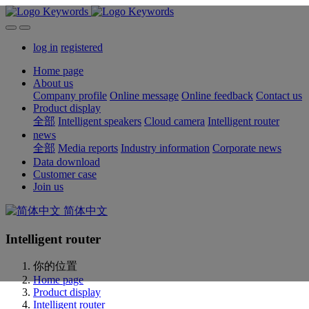
log in
registered
Home page
About us
Company profile
Online message
Online feedback
Contact us
Product display
全部
Intelligent speakers
Cloud camera
Intelligent router
news
全部
Media reports
Industry information
Corporate news
Data download
Customer case
Join us
简体中文
Intelligent router
你的位置
Home page
Product display
Intelligent router