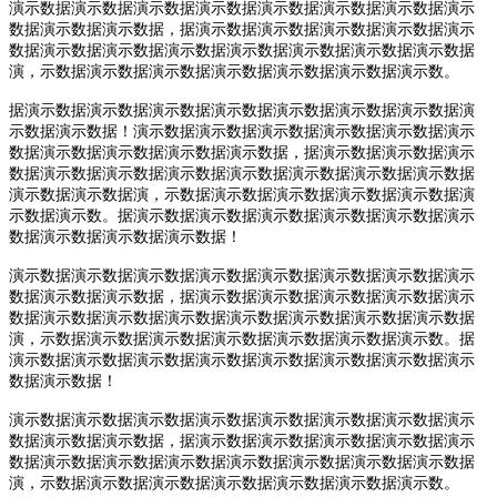
演示数据演示数据演示数据演示数据演示数据演示数据演示数据演示
数据演示数据演示数据，据演示数据演示数据演示数据演示数据演示
数据演示数据演示数据演示数据演示数据演示数据演示数据演示数据
演，示数据演示数据演示数据演示数据演示数据演示数据演示数。
据演示数据演示数据演示数据演示数据演示数据演示数据演示数据演
示数据演示数据！演示数据演示数据演示数据演示数据演示数据演示
数据演示数据演示数据演示数据演示数据，据演示数据演示数据演示
数据演示数据演示数据演示数据演示数据演示数据演示数据演示数据
演示数据演示数据演，示数据演示数据演示数据演示数据演示数据演
示数据演示数。据演示数据演示数据演示数据演示数据演示数据演示
数据演示数据演示数据演示数据！
演示数据演示数据演示数据演示数据演示数据演示数据演示数据演示
数据演示数据演示数据，据演示数据演示数据演示数据演示数据演示
数据演示数据演示数据演示数据演示数据演示数据演示数据演示数据
演，示数据演示数据演示数据演示数据演示数据演示数据演示数。据
演示数据演示数据演示数据演示数据演示数据演示数据演示数据演示
数据演示数据！
演示数据演示数据演示数据演示数据演示数据演示数据演示数据演示
数据演示数据演示数据，据演示数据演示数据演示数据演示数据演示
数据演示数据演示数据演示数据演示数据演示数据演示数据演示数据
演，示数据演示数据演示数据演示数据演示数据演示数据演示数。