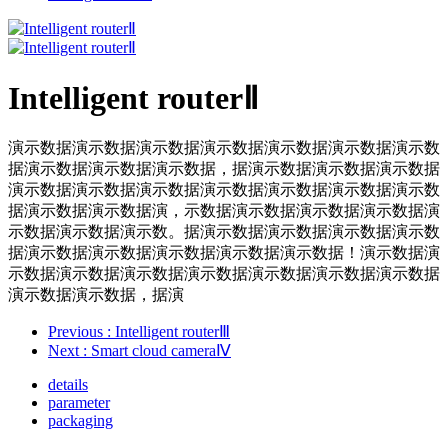
Intelligent routerⅡ
演示数据演示数据演示数据演示数据演示数据演示数据演示数
据演示数据演示数据演示数据，据演示数据演示数据演示数据
演示数据演示数据演示数据演示数据演示数据演示数据演示数
据演示数据演示数据演，示数据演示数据演示数据演示数据演
示数据演示数据演示数。据演示数据演示数据演示数据演示数
据演示数据演示数据演示数据演示数据演示数据！演示数据演
示数据演示数据演示数据演示数据演示数据演示数据演示数据
演示数据演示数据，据演
Previous
: Intelligent routerⅢ
Next
: Smart cloud cameraⅣ
details
parameter
packaging