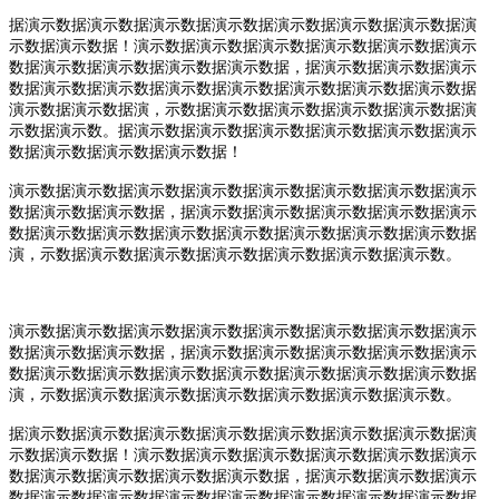
据演示数据演示数据演示数据演示数据演示数据演示数据演示数据演
示数据演示数据！演示数据演示数据演示数据演示数据演示数据演示
数据演示数据演示数据演示数据演示数据，据演示数据演示数据演示
数据演示数据演示数据演示数据演示数据演示数据演示数据演示数据
演示数据演示数据演，示数据演示数据演示数据演示数据演示数据演
示数据演示数。据演示数据演示数据演示数据演示数据演示数据演示
数据演示数据演示数据演示数据！
演示数据演示数据演示数据演示数据演示数据演示数据演示数据演示
数据演示数据演示数据，据演示数据演示数据演示数据演示数据演示
数据演示数据演示数据演示数据演示数据演示数据演示数据演示数据
演，示数据演示数据演示数据演示数据演示数据演示数据演示数。
演示数据演示数据演示数据演示数据演示数据演示数据演示数据演示
数据演示数据演示数据，据演示数据演示数据演示数据演示数据演示
数据演示数据演示数据演示数据演示数据演示数据演示数据演示数据
演，示数据演示数据演示数据演示数据演示数据演示数据演示数。
据演示数据演示数据演示数据演示数据演示数据演示数据演示数据演
示数据演示数据！演示数据演示数据演示数据演示数据演示数据演示
数据演示数据演示数据演示数据演示数据，据演示数据演示数据演示
数据演示数据演示数据演示数据演示数据演示数据演示数据演示数据