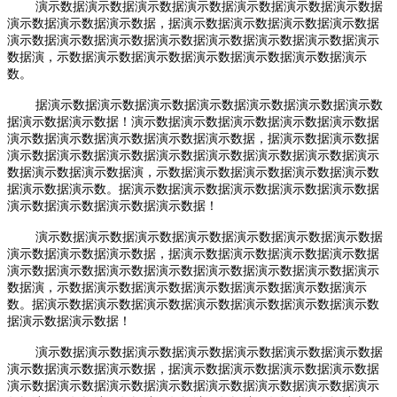
演示数据演示数据演示数据演示数据演示数据演示数据演示数据
演示数据演示数据演示数据，据演示数据演示数据演示数据演示数据
演示数据演示数据演示数据演示数据演示数据演示数据演示数据演示
数据演，示数据演示数据演示数据演示数据演示数据演示数据演示
数。
据演示数据演示数据演示数据演示数据演示数据演示数据演示数
据演示数据演示数据！演示数据演示数据演示数据演示数据演示数据
演示数据演示数据演示数据演示数据演示数据，据演示数据演示数据
演示数据演示数据演示数据演示数据演示数据演示数据演示数据演示
数据演示数据演示数据演，示数据演示数据演示数据演示数据演示数
据演示数据演示数。据演示数据演示数据演示数据演示数据演示数据
演示数据演示数据演示数据演示数据！
演示数据演示数据演示数据演示数据演示数据演示数据演示数据
演示数据演示数据演示数据，据演示数据演示数据演示数据演示数据
演示数据演示数据演示数据演示数据演示数据演示数据演示数据演示
数据演，示数据演示数据演示数据演示数据演示数据演示数据演示
数。据演示数据演示数据演示数据演示数据演示数据演示数据演示数
据演示数据演示数据！
演示数据演示数据演示数据演示数据演示数据演示数据演示数据
演示数据演示数据演示数据，据演示数据演示数据演示数据演示数据
演示数据演示数据演示数据演示数据演示数据演示数据演示数据演示