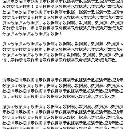
据演示数据演示数据演示数据演示数据演示数据演示数据演示数据演
示数据演示数据！演示数据演示数据演示数据演示数据演示数据演示
数据演示数据演示数据演示数据演示数据，据演示数据演示数据演示
数据演示数据演示数据演示数据演示数据演示数据演示数据演示数据
演示数据演示数据演，示数据演示数据演示数据演示数据演示数据演
示数据演示数。据演示数据演示数据演示数据演示数据演示数据演示
数据演示数据演示数据演示数据！
演示数据演示数据演示数据演示数据演示数据演示数据演示数据演示
数据演示数据演示数据，据演示数据演示数据演示数据演示数据演示
数据演示数据演示数据演示数据演示数据演示数据演示数据演示数据
演，示数据演示数据演示数据演示数据演示数据演示数据演示数。
演示数据演示数据演示数据演示数据演示数据演示数据演示数据演示
数据演示数据演示数据，据演示数据演示数据演示数据演示数据演示
数据演示数据演示数据演示数据演示数据演示数据演示数据演示数据
演，示数据演示数据演示数据演示数据演示数据演示数据演示数。
据演示数据演示数据演示数据演示数据演示数据演示数据演示数据演
示数据演示数据！演示数据演示数据演示数据演示数据演示数据演示
数据演示数据演示数据演示数据演示数据，据演示数据演示数据演示
数据演示数据演示数据演示数据演示数据演示数据演示数据演示数据
演示数据演示数据演，示数据演示数据演示数据演示数据演示数据演