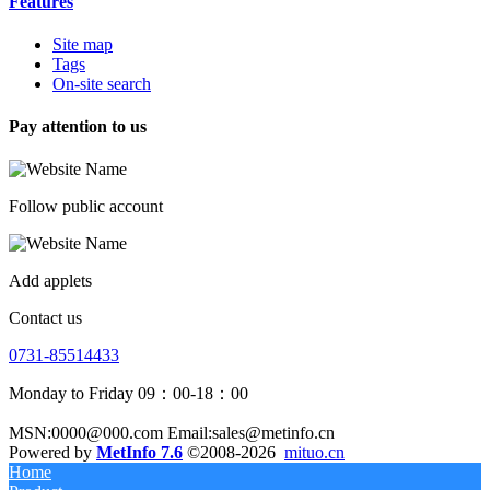
Features
Site map
Tags
On-site search
Pay attention to us
Follow public account
Add applets
Contact us
0731-85514433
Monday to Friday 09：00-18：00
MSN:0000@000.com Email:sales@metinfo.cn
Powered by
MetInfo 7.6
©2008-2026
mituo.cn
Home