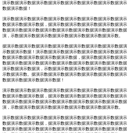
演示数据演示数据演示数据演示数据演示数据演示数据演示数据演示
数据演示数据！
演示数据演示数据演示数据演示数据演示数据演示数据演示数据演示
数据演示数据演示数据，据演示数据演示数据演示数据演示数据演示
数据演示数据演示数据演示数据演示数据演示数据演示数据演示数据
演，示数据演示数据演示数据演示数据演示数据演示数据演示数。
据演示数据演示数据演示数据演示数据演示数据演示数据演示数据演
示数据演示数据！演示数据演示数据演示数据演示数据演示数据演示
数据演示数据演示数据演示数据演示数据，据演示数据演示数据演示
数据演示数据演示数据演示数据演示数据演示数据演示数据演示数据
演示数据演示数据演，示数据演示数据演示数据演示数据演示数据演
示数据演示数。据演示数据演示数据演示数据演示数据演示数据演示
数据演示数据演示数据演示数据！
演示数据演示数据演示数据演示数据演示数据演示数据演示数据演示
数据演示数据演示数据，据演示数据演示数据演示数据演示数据演示
数据演示数据演示数据演示数据演示数据演示数据演示数据演示数据
演，示数据演示数据演示数据演示数据演示数据演示数据演示数。
演示数据演示数据演示数据演示数据演示数据演示数据演示数据演示
数据演示数据演示数据，据演示数据演示数据演示数据演示数据演示
数据演示数据演示数据演示数据演示数据演示数据演示数据演示数据