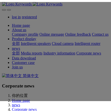
log in
registered
Home page
About us
Company profile
Online message
Online feedback
Contact us
Product display
全部
Intelligent speakers
Cloud camera
Intelligent router
news
全部
Media reports
Industry information
Corporate news
Data download
Customer case
Join us
简体中文
Corporate news
你的位置
Home page
news
Corporate news