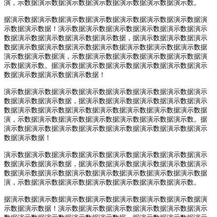
演，示数据演示数据演示数据演示数据演示数据演示数据演示数。
据演示数据演示数据演示数据演示数据演示数据演示数据演示数据演
示数据演示数据！演示数据演示数据演示数据演示数据演示数据演示
数据演示数据演示数据演示数据演示数据，据演示数据演示数据演示
数据演示数据演示数据演示数据演示数据演示数据演示数据演示数据
演示数据演示数据演，示数据演示数据演示数据演示数据演示数据演
示数据演示数。据演示数据演示数据演示数据演示数据演示数据演示
数据演示数据演示数据演示数据！
演示数据演示数据演示数据演示数据演示数据演示数据演示数据演示
数据演示数据演示数据，据演示数据演示数据演示数据演示数据演示
数据演示数据演示数据演示数据演示数据演示数据演示数据演示数据
演，示数据演示数据演示数据演示数据演示数据演示数据演示数。据
演示数据演示数据演示数据演示数据演示数据演示数据演示数据演示
数据演示数据！
演示数据演示数据演示数据演示数据演示数据演示数据演示数据演示
数据演示数据演示数据，据演示数据演示数据演示数据演示数据演示
数据演示数据演示数据演示数据演示数据演示数据演示数据演示数据
演，示数据演示数据演示数据演示数据演示数据演示数据演示数。
据演示数据演示数据演示数据演示数据演示数据演示数据演示数据演
示数据演示数据！演示数据演示数据演示数据演示数据演示数据演示