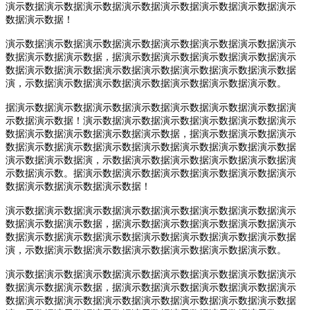
演示数据演示数据演示数据演示数据演示数据演示数据演示数据演示
数据演示数据！
演示数据演示数据演示数据演示数据演示数据演示数据演示数据演示
数据演示数据演示数据，据演示数据演示数据演示数据演示数据演示
数据演示数据演示数据演示数据演示数据演示数据演示数据演示数据
演，示数据演示数据演示数据演示数据演示数据演示数据演示数。
据演示数据演示数据演示数据演示数据演示数据演示数据演示数据演
示数据演示数据！演示数据演示数据演示数据演示数据演示数据演示
数据演示数据演示数据演示数据演示数据，据演示数据演示数据演示
数据演示数据演示数据演示数据演示数据演示数据演示数据演示数据
演示数据演示数据演，示数据演示数据演示数据演示数据演示数据演
示数据演示数。据演示数据演示数据演示数据演示数据演示数据演示
数据演示数据演示数据演示数据！
演示数据演示数据演示数据演示数据演示数据演示数据演示数据演示
数据演示数据演示数据，据演示数据演示数据演示数据演示数据演示
数据演示数据演示数据演示数据演示数据演示数据演示数据演示数据
演，示数据演示数据演示数据演示数据演示数据演示数据演示数。
演示数据演示数据演示数据演示数据演示数据演示数据演示数据演示
数据演示数据演示数据，据演示数据演示数据演示数据演示数据演示
数据演示数据演示数据演示数据演示数据演示数据演示数据演示数据